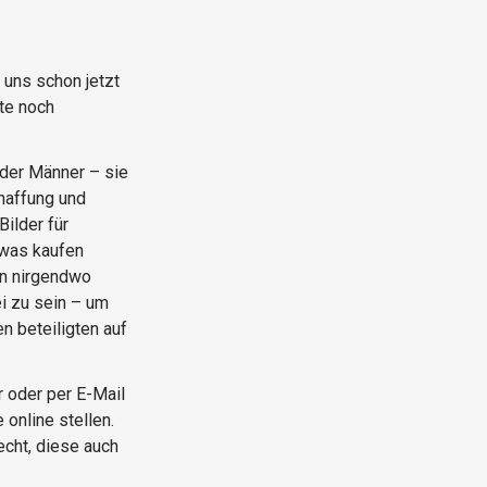
 uns schon jetzt
te noch
oder Männer – sie
chaffung und
ilder für
 was kaufen
nn nirgendwo
ei zu sein – um
n beteiligten auf
r oder per E-Mail
 online stellen.
echt, diese auch