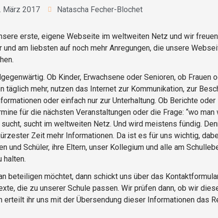
. März 2017
Natascha Fecher-Blochet
unsere erste, eigene Webseite im weltweiten Netz und wir freuen
r und am liebsten auf noch mehr Anregungen, die unsere Websei
hen.
allgegenwärtig. Ob Kinder, Erwachsene oder Senioren, ob Frauen 
en täglich mehr, nutzen das Internet zur Kommunikation, zur Bes
ormationen oder einfach nur zur Unterhaltung. Ob Berichte oder B
ermine für die nächsten Veranstaltungen oder die Frage: “wo man
sucht, sucht im weltweiten Netz. Und wird meistens fündig. De
kürzester Zeit mehr Informationen. Da ist es für uns wichtig, dab
n und Schüler, ihre Eltern, unser Kollegium und alle am Schullebe
 halten.
an beteiligen möchtet, dann schickt uns über das Kontaktformula
xte, die zu unserer Schule passen. Wir prüfen dann, ob wir diese
h erteilt ihr uns mit der Übersendung dieser Informationen das R