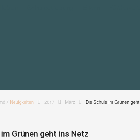
lleben
Schulbetreuung
Eltern
Förderver
2017
März
Die Schule im Grünen geht 
md /
Neuigkeiten
 im Grünen geht ins Netz