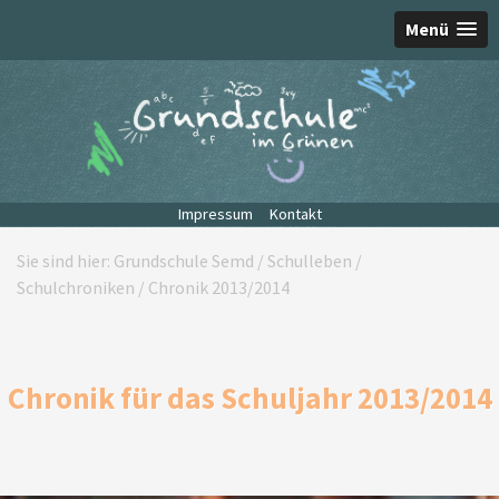
Menü
Impressum
Kontakt
Sie sind hier:
Grundschule Semd
/
Schulleben
/
Schulchroniken
/
Chronik 2013/2014
Chronik für das Schuljahr 2013/2014