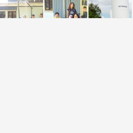
In diesem Schuljahr wurde mit den Eltern eine Arbeitsgruppe zum
Thema Erziehungsvereinbarungen ins Leben gerufen. So konnten
die Erziehungsvereinbarungen der Eltern, der Kinder und der
Lehrer noch vor den Sommerferien von der Schuko verabschiedet
werden, so dass diese im Schuljahr 2014/2015 den Eltern
vorgelegt und von allen Mitgliedern der Schulgemeinde
unterschrieben werden können.